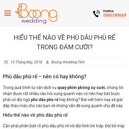
Hotline:
0965389669
HIỂU THẾ NÀO VỀ PHÙ DÂU PHÙ RỂ
TRONG ĐÁM CƯỚI?
15 Tháng Bảy, 2018
Boong Wedding Film
Phù dâu phù rể – nên có hay không?
Trong quá trình tư vấn dịch vụ
quay phim phóng sự cưới
, chúng tôi
nhận được rất nhiều câu hỏi xung quanh việc có nên hay bắt buộc
phải có đội ngũ
phù dâu phù rể
hay không? Bài viết hôm nay sẽ giải
đáp thắc mắc cho các bạn về những vấn đề xung quanh chủ đề này.
Hiểu thế nào về phù dâu phù rể
Cần phải phân biệt rõ phù dâu phù rể với đội hình bê tráp. Đội bê tráp