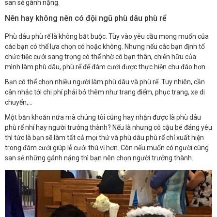
san sẻ gánh nặng.
Nên hay không nên có đội ngũ phù dâu phù rể
Phù dâu phù rể là không bắt buộc. Tùy vào yêu cầu mong muốn của
các bạn có thể lựa chọn có hoặc không. Nhưng nếu các bạn định tổ
chức tiệc cưới sang trọng có thể nhờ cô bạn thân, chiến hữu của
mình làm phù dâu, phù rể để đám cưới được thực hiện chu đáo hơn.
Bạn có thể chọn nhiều người làm phù dâu và phù rể. Tuy nhiên, cần
cân nhắc tới chi phí phải bỏ thêm như trang điểm, phục trang, xe di
chuyển,…
Một băn khoăn nữa mà chúng tôi cũng hay nhận được là phù dâu
phù rể nhí hay người trưởng thành? Nếu là nhưng cô cậu bé đáng yêu
thì tức là bạn sẽ làm tất cả mọi thứ và phù dâu phù rể chỉ xuất hiện
trong đám cưới giúp lễ cưới thú vị hơn. Còn nếu muốn có người cùng
san sẻ những gánh nặng thì bạn nên chọn người trưởng thành.