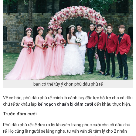
bạn có thể tùy ý chọn phù dâu phù rể
Về cơ bản, phù dâu phù rể chính là cánh tay đắc lực hỗ trợ cho cô dâu
chú rể từ khâu lập
kế hoạch chuẩn bị đám cưới
đến khâu thực hiện.
Trước đám cưới
Phù dâu phù rể sẽ đưa ra lời khuyên trang phục cưới cho cô dâu chú
rể. Họ cũng là người sẽ lắng nghe, tư vấn vấn đề tâm lý cho 2 nhân