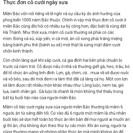
Thực đơn cỗ cưới ngày xưa
Miền Bắc vốn nổi tiếng về lễ nghi và sự cầu kỳ do ảnh hưởng của
phog kiến 1000 năm Bắc thuộc. Chính vì vậy mà thực đơn cỗ cưới ở
miền Bắc cũng đòi hỏi có nhiều sự kỳ công hơn, đặc biệt là vùng đất
Hà Thành. Như thời xưa, mâm cỗ cưới thường sẽ phải có các
món: Bóng cá sủ, súp yến, vi cá mới, ăn cỗ xong phải tráng miệng
bằng bánh phu thê (bánh su sê) mới thật là xứng mặt đám cưới
chốn kinh thành.
Còn chốn làng quê khi sắp cưới, cả gia đình hai bên phải chuẩn bị
trước cả năm trời. Cỗ được nấu ở nhà và thường giết gà, heo, trâu, bò
để tổ chức ăn uống linh đình. Lợn, gà, chim, cá… mua về sẽ được nuôi
và vỗ béo, sau đó mới đem ra làm thịt đãi cả làng cả họ. Một con lợn
sẽ làm được rất nhiều món khác nhau như: Lòng luộc, nem tai, giò
lụa, canh chân giò…Gà luộc lá chanh là món không thể thiếu trong
bất kỳ buổi tiệc nào của người miền Bắc.
Mâm cỗ tiệc cưới ngày xưa của người miền Bắc thường là mâm 6
người, ăn từ sáng đến tối. Cứ vào đủ 6 người một mâm là chủ nhân
buổi tiệc sẽ dọn hết toàn bộ thức ăn lên bàn để mọi người ai muốn ăn
gì thì ăn, chứ không dọn theo thứ tự các món. Khi ăn xong, người ta
cũng thường mang về những phần thức ăn mà mình không ăn để