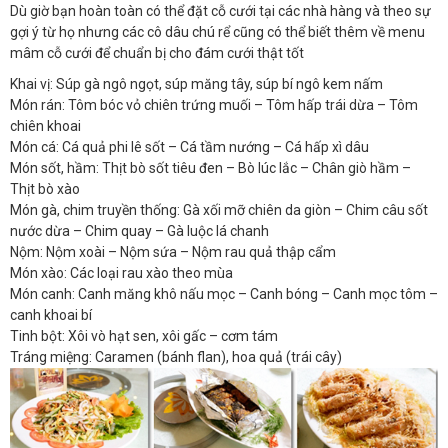
Dù giờ bạn hoàn toàn có thể đặt cỗ cưới tại các nhà hàng và theo sự
gợi ý từ họ nhưng các cô dâu chú rể cũng có thể biết thêm về menu
mâm cỗ cưới để chuẩn bị cho đám cưới thật tốt
Khai vị: Súp gà ngô ngọt, súp măng tây, súp bí ngô kem nấm
Món rán: Tôm bóc vỏ chiên trứng muối – Tôm hấp trái dừa – Tôm
chiên khoai
Món cá: Cá quả phi lê sốt – Cá tầm nướng – Cá hấp xì dâu
Món sốt, hầm: Thịt bò sốt tiêu đen – Bò lúc lắc – Chân giò hầm –
Thịt bò xào
Món gà, chim truyền thống: Gà xối mỡ chiên da giòn – Chim câu sốt
nước dừa – Chim quay – Gà luộc lá chanh
Nộm: Nộm xoài – Nộm sứa – Nộm rau quả thập cẩm
Món xào: Các loại rau xào theo mùa
Món canh: Canh măng khô nấu mọc – Canh bóng – Canh mọc tôm –
canh khoai bí
Tinh bột: Xôi vò hạt sen, xôi gấc – cơm tám
Tráng miệng: Caramen (bánh flan), hoa quả (trái cây)