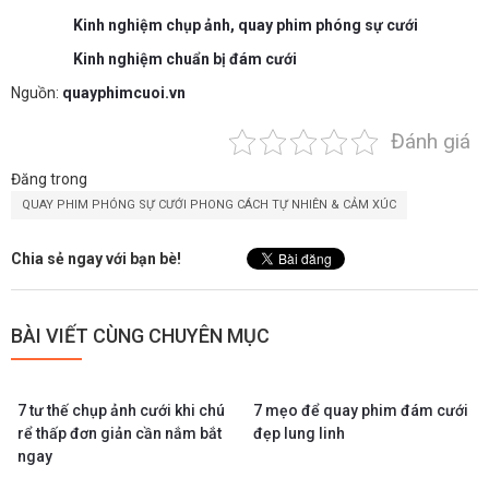
Kinh nghiệm chụp ảnh, quay phim phóng sự cưới
Kinh nghiệm chuẩn bị đám cưới
Nguồn:
quayphimcuoi.vn
Đánh giá
Đăng trong
QUAY PHIM PHÓNG SỰ CƯỚI PHONG CÁCH TỰ NHIÊN & CẢM XÚC
Chia sẻ ngay với bạn bè!
BÀI VIẾT CÙNG CHUYÊN MỤC
7 tư thế chụp ảnh cưới khi chú
7 mẹo để quay phim đám cưới
rể thấp đơn giản cần nắm bắt
đẹp lung linh
ngay