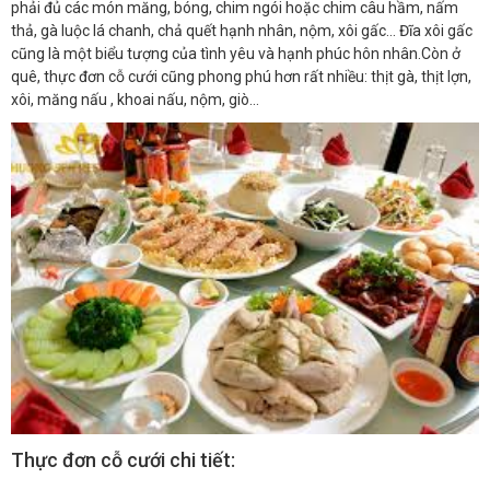
phải đủ các món măng, bóng, chim ngói hoặc chim câu hầm, nấm
thả, gà luộc lá chanh, chả quết hạnh nhân, nộm, xôi gấc… Đĩa xôi gấc
cũng là một biểu tượng của tình yêu và hạnh phúc hôn nhân.Còn ở
quê, thực đơn cỗ cưới cũng phong phú hơn rất nhiều: thịt gà, thịt lợn,
xôi, măng nấu , khoai nấu, nộm, giò…
Thực đơn cỗ cưới chi tiết: