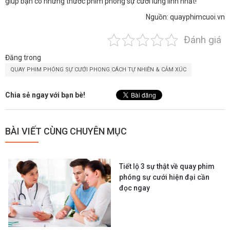
giúp bạn có những thước phim phóng sự cưới lung linh nhất!
Nguồn: quayphimcuoi.vn
Đánh giá
Đăng trong
QUAY PHIM PHÓNG SỰ CƯỚI PHONG CÁCH TỰ NHIÊN & CẢM XÚC
Chia sẻ ngay với bạn bè!
BÀI VIẾT CÙNG CHUYÊN MỤC
Tiết lộ 3 sự thật về quay phim
phóng sự cưới hiện đại cần
đọc ngay