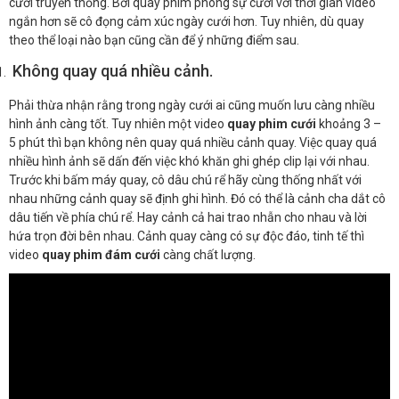
cưới truyền thống. Bởi quay phim phóng sự cưới với thời gian video
ngắn hơn sẽ cô đọng cảm xúc ngày cưới hơn. Tuy nhiên, dù quay
theo thể loại nào bạn cũng cần để ý những điểm sau.
Không quay quá nhiều cảnh.
Phải thừa nhận rằng trong ngày cưới ai cũng muốn lưu càng nhiều
hình ảnh càng tốt. Tuy nhiên một video
quay phim cưới
khoảng 3 –
5 phút thì bạn không nên quay quá nhiều cảnh quay. Việc quay quá
nhiều hình ảnh sẽ dấn đến việc khó khăn ghi ghép clip lại với nhau.
Trước khi bấm máy quay, cô dâu chú rể hãy cùng thống nhất với
nhau những cảnh quay sẽ định ghi hình. Đó có thể là cảnh cha dắt cô
dâu tiến về phía chú rể. Hay cảnh cả hai trao nhẫn cho nhau và lời
hứa trọn đời bên nhau. Cảnh quay càng có sự độc đáo, tinh tế thì
video
quay phim đám cưới
càng chất lượng.