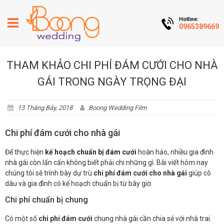
Hotline:
0965389669
THAM KHẢO CHI PHÍ ĐÁM CƯỚI CHO NHÀ
GÁI TRONG NGÀY TRỌNG ĐẠI
13 Tháng Bảy, 2018
Boong Wedding Film
Chi phí đám cưới cho nhà gái
Để thực hiện
kế hoạch chuẩn bị đám cưới
hoàn hảo, nhiều gia đình
nhà gái còn lấn cấn không biết phải chi những gì. Bài viết hôm nay
chúng tôi sẽ trình bày dự trù
chi phí đám cưới cho nhà gái
giúp cô
dâu và gia đình có kế hoạch chuẩn bị từ bây giờ.
Chi phí chuẩn bị chung
Có một số
chi phí đám cưới
chung nhà gái cần chia sẻ với nhà trai.