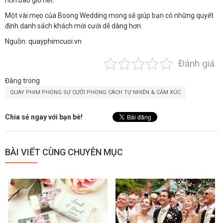
hơn bao giờ hết.
Một vài mẹo của Boong Wedding mong sẽ giúp bạn có những quyết
định danh sách khách mời cưới dễ dàng hơn.
Nguồn:
quayphimcuoi.vn
Đánh giá
Đăng trong
QUAY PHIM PHÓNG SỰ CƯỚI PHONG CÁCH TỰ NHIÊN & CẢM XÚC
Chia sẻ ngay với bạn bè!
BÀI VIẾT CÙNG CHUYÊN MỤC