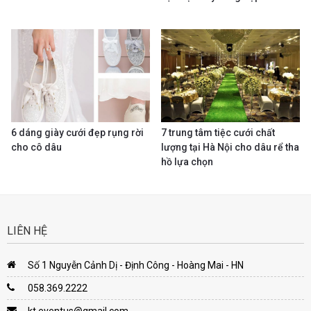
6 dáng giày cưới đẹp rụng rời
7 trung tâm tiệc cưới chất
cho cô dâu
lượng tại Hà Nội cho dâu rể tha
hồ lựa chọn
LIÊN HỆ
Số 1 Nguyễn Cảnh Dị - Định Công - Hoàng Mai - HN
058.369.2222
kt.eventus@gmail.com