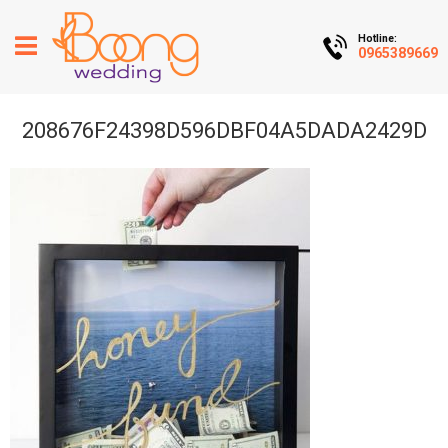
Hotline:
0965389669
208676F24398D596DBF04A5DADA2429D