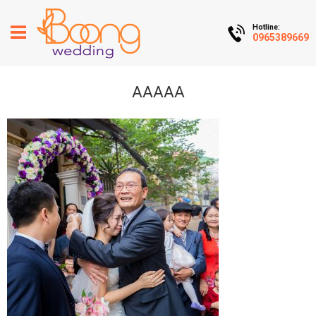
Hotline:
0965389669
AAAAA