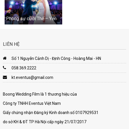
Phóng sự cưới Thế – Yến
LIÊN HỆ
Số 1 Nguyễn Cảnh Dị - Định Công - Hoàng Mai - HN
058.369.2222
kt.eventus@gmail.com
Boong Wedding Film là 1 thương hiệu của
Công ty TNHH Eventus Việt Nam
Giấy chứng nhận Đăng ký Kinh doanh số 0107929531
do sở KH & ĐT TP Hà Nội cấp ngày 21/07/2017