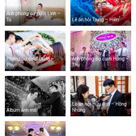
Ảnh phóng sự cưới Linh –
Tú
Lễ ăn hỏi Trung – Hiền
Phóng sự cưới Dung –
Ảnh phóng sự cưới Hưng –
Phúc
Thu
Lễ ăn hỏi Hữu Đạt – Hồng
Album ảnh mới
Nhung