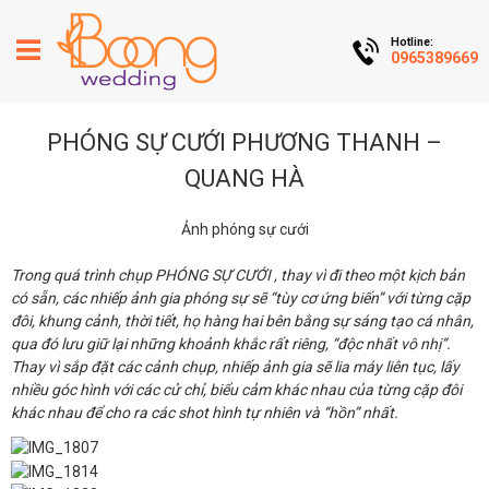
Hotline:
0965389669
PHÓNG SỰ CƯỚI PHƯƠNG THANH –
QUANG HÀ
Ảnh phóng sự cưới
Trong quá trình chụp PHÓNG SỰ CƯỚI , thay vì đi theo một kịch bản
có sẵn, các nhiếp ảnh gia phóng sự sẽ “tùy cơ ứng biến” với từng cặp
đôi, khung cảnh, thời tiết, họ hàng hai bên bằng sự sáng tạo cá nhân,
qua đó lưu giữ lại những khoảnh khắc rất riêng, “độc nhất vô nhị”.
Thay vì sắp đặt các cảnh chụp, nhiếp ảnh gia sẽ lia máy liên tục, lấy
nhiều góc hình với các cử chỉ, biểu cảm khác nhau của từng cặp đôi
khác nhau để cho ra các shot hình tự nhiên và “hồn” nhất.