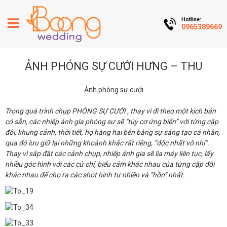
Hotline:
0965389669
ẢNH PHÓNG SỰ CƯỚI HƯNG – THU
Ảnh phóng sự cưới
Trong quá trình chụp PHÓNG SỰ CƯỚI , thay vì đi theo một kịch bản
có sẵn, các nhiếp ảnh gia phóng sự sẽ “tùy cơ ứng biến” với từng cặp
đôi, khung cảnh, thời tiết, họ hàng hai bên bằng sự sáng tạo cá nhân,
qua đó lưu giữ lại những khoảnh khắc rất riêng, “độc nhất vô nhị”.
Thay vì sắp đặt các cảnh chụp, nhiếp ảnh gia sẽ lia máy liên tục, lấy
nhiều góc hình với các cử chỉ, biểu cảm khác nhau của từng cặp đôi
khác nhau để cho ra các shot hình tự nhiên và “hồn” nhất.