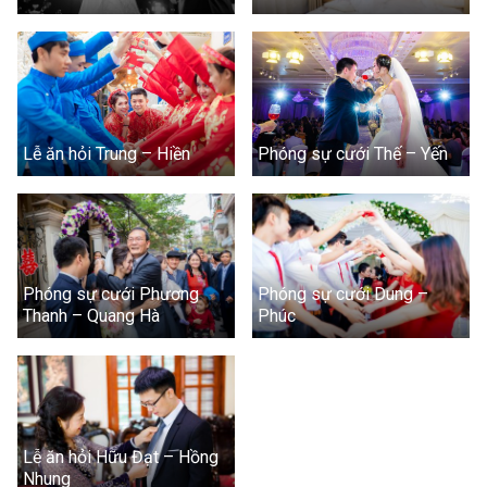
Lễ ăn hỏi Trung – Hiền
Phóng sự cưới Thế – Yến
Phóng sự cưới Phương
Phóng sự cưới Dung –
Thanh – Quang Hà
Phúc
Lễ ăn hỏi Hữu Đạt – Hồng
Nhung