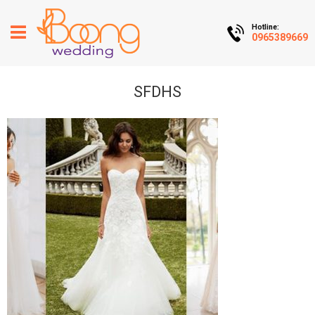
Hotline:
0965389669
SFDHS