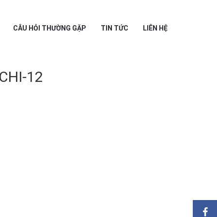
CÂU HỎI THƯỜNG GẶP
TIN TỨC
LIÊN HỆ
CHI-12