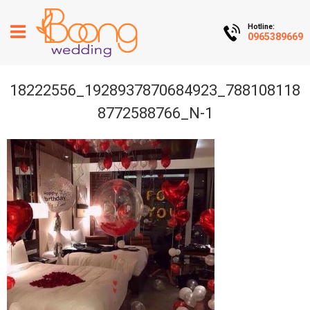
Hotline:
0965389669
18222556_1928937870684923_788108118
8772588766_N-1