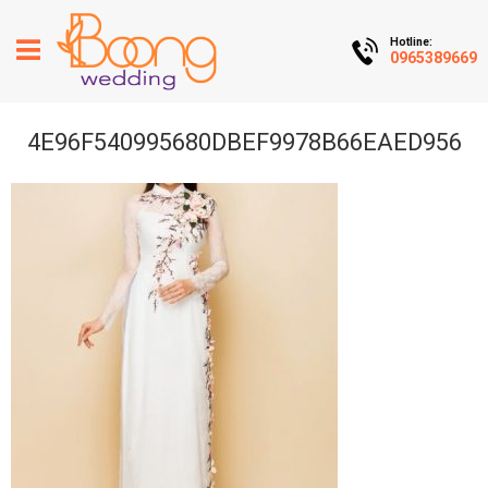
Hotline:
0965389669
4E96F540995680DBEF9978B66EAED956