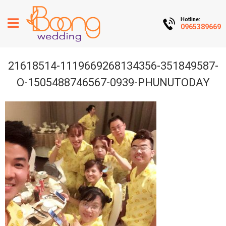
Hotline:
0965389669
21618514-1119669268134356-351849587-
O-1505488746567-0939-PHUNUTODAY