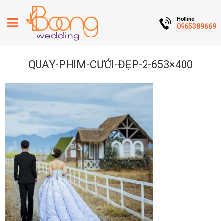
Hotline:
0965389669
QUAY-PHIM-CƯỚI-ĐẸP-2-653×400