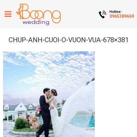
Hotline:
0965389669
CHUP-ANH-CUOI-O-VUON-VUA-678×381