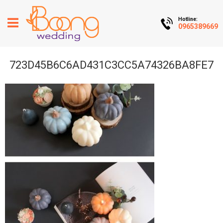
Hotline:
0965389669
723D45B6C6AD431C3CC5A74326BA8FE7