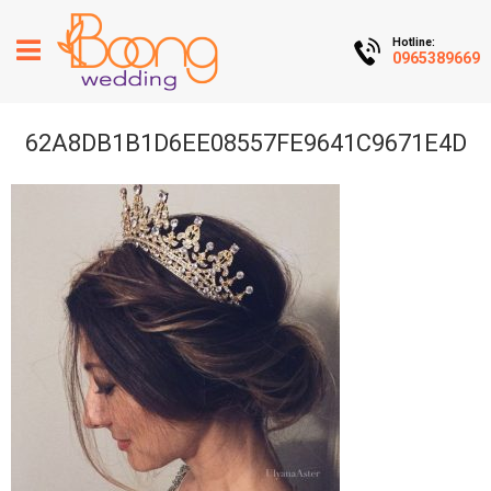
Hotline:
0965389669
62A8DB1B1D6EE08557FE9641C9671E4D