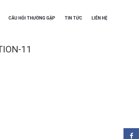
CÂU HỎI THƯỜNG GẶP
TIN TỨC
LIÊN HỆ
TION-11