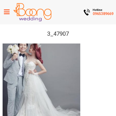
Hotline:
0965389669
3_47907