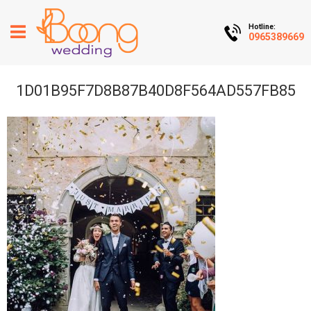
Hotline:
0965389669
1D01B95F7D8B87B40D8F564AD557FB85