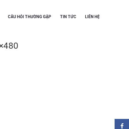
CÂU HỎI THƯỜNG GẶP
TIN TỨC
LIÊN HỆ
×480