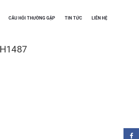
CÂU HỎI THƯỜNG GẶP
TIN TỨC
LIÊN HỆ
H1487