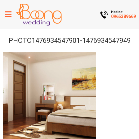
Hotline:
0965389669
PHOTO1476934547901-1476934547949