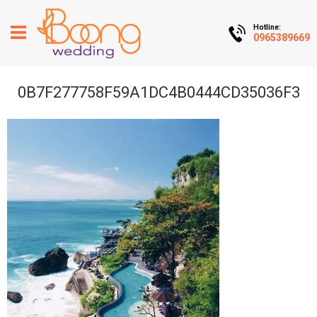
Hotline:
0965389669
0B7F277758F59A1DC4B0444CD35036F3