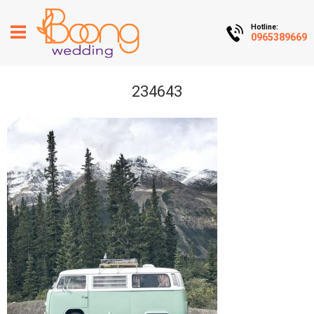
Hotline:
0965389669
234643