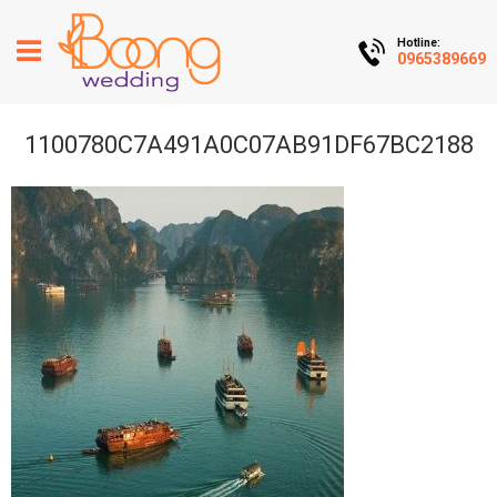
Hotline:
0965389669
1100780C7A491A0C07AB91DF67BC2188