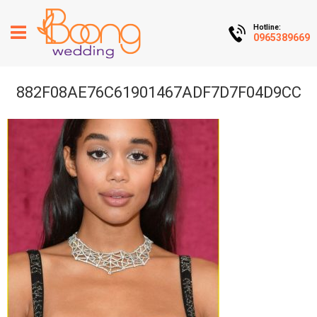
Hotline:
0965389669
882F08AE76C61901467ADF7D7F04D9CC